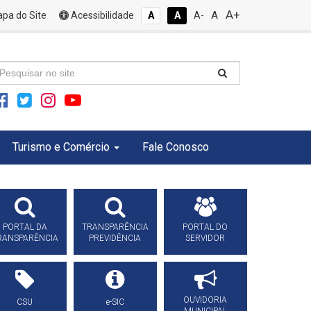
A+
A
pa do Site
Acessibilidade
A
A
A-
Turismo e Comércio
Fale Conosco
PORTAL DA
TRANSPARÊNCIA
PORTAL DO
RANSPARÊNCIA
PREVIDÊNCIA
SERVIDOR
OUVIDORIA
CSU
e-SIC