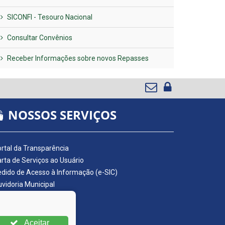
SICONFI - Tesouro Nacional
Consultar Convênios
Receber Informações sobre novos Repasses
NOSSOS SERVIÇOS
rtal da Transparência
rta de Serviços ao Usuário
dido de Acesso à Informação (e-SIC)
vidoria Municipal
adro de Avisos
ário Oficial da AMUPE
ta Fiscal Eletrônica
Aceitar