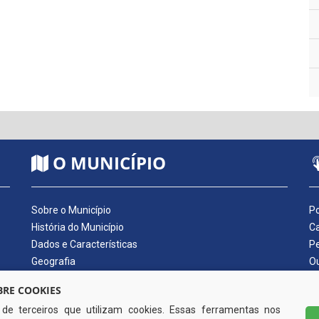
O MUNICÍPIO
Sobre o Município
Po
História do Município
Ca
Dados e Características
Pe
Geografia
Ou
Dados Econômicos
Qu
RE COOKIES
Símbolos do Município
Di
s de terceiros que utilizam cookies. Essas ferramentas nos
Hino do Município
No