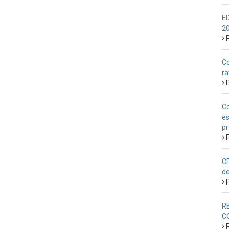
E
2
P
Co
ra
P
Co
es
pr
P
CP
de
P
R
C
P