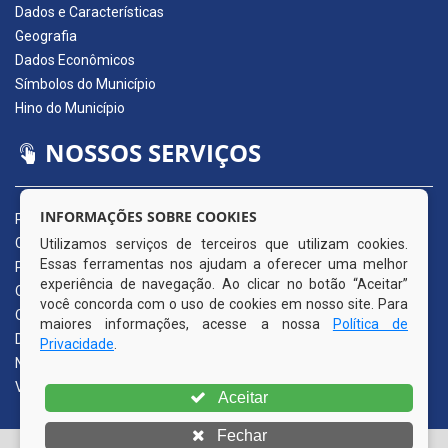
Dados e Características
Geografia
Dados Econômicos
Símbolos do Município
Hino do Município
NOSSOS SERVIÇOS
INFORMAÇÕES SOBRE COOKIES
Portal da Transparência
Carta de Serviços ao Usuário
Utilizamos serviços de terceiros que utilizam cookies.
Essas ferramentas nos ajudam a oferecer uma melhor
Pedido de Acesso à Informação (e-SIC)
experiência de navegação. Ao clicar no botão “Aceitar”
Ouvidoria Municipal
você concorda com o uso de cookies em nosso site. Para
Quadro de Avisos
maiores informações, acesse a nossa
Política de
Diário Oficial da AMUPE
Privacidade
.
Nota Fiscal Eletrônica
Validador Nota Fiscal
Aceitar
Fechar