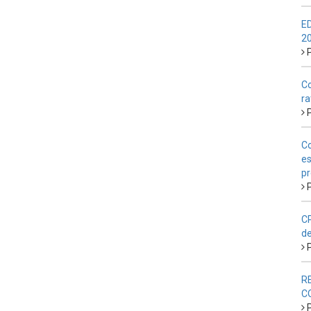
E
2
P
Co
ra
P
Co
es
pr
P
CP
de
P
R
C
P