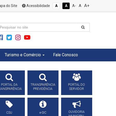
A+
A
pa do Site
Acessibilidade
A
A
A-
Turismo e Comércio
Fale Conosco
PORTAL DA
TRANSPARÊNCIA
PORTAL DO
RANSPARÊNCIA
PREVIDÊNCIA
SERVIDOR
OUVIDORIA
CSU
e-SIC