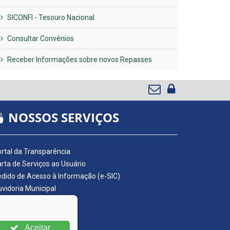
SICONFI - Tesouro Nacional
Consultar Convênios
Receber Informações sobre novos Repasses
NOSSOS SERVIÇOS
rtal da Transparência
rta de Serviços ao Usuário
dido de Acesso à Informação (e-SIC)
vidoria Municipal
adro de Avisos
ário Oficial da AMUPE
ta Fiscal Eletrônica
Aceitar