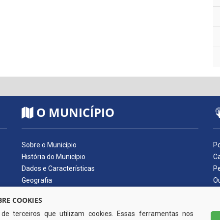
O MUNICÍPIO
Sobre o Município
Po
História do Município
Ca
Dados e Características
Pe
Geografia
Ou
Dados Econômicos
Qu
RE COOKIES
Símbolos do Município
Di
s de terceiros que utilizam cookies. Essas ferramentas nos
Hino do Município
No