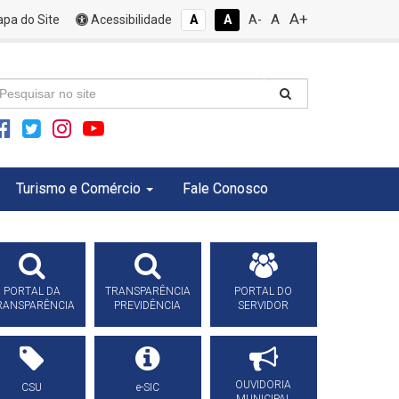
A+
A
pa do Site
Acessibilidade
A
A
A-
Turismo e Comércio
Fale Conosco
PORTAL DA
TRANSPARÊNCIA
PORTAL DO
RANSPARÊNCIA
PREVIDÊNCIA
SERVIDOR
OUVIDORIA
CSU
e-SIC