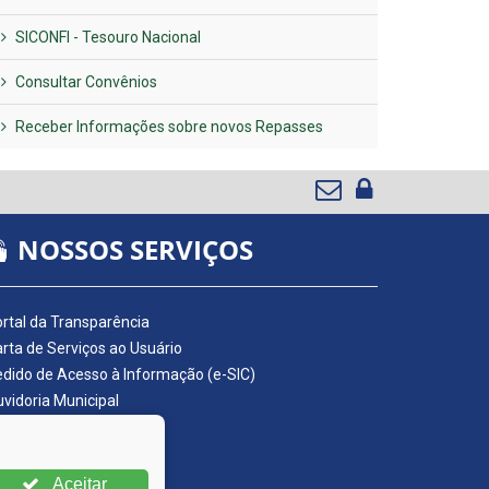
SICONFI - Tesouro Nacional
Consultar Convênios
Receber Informações sobre novos Repasses
NOSSOS SERVIÇOS
rtal da Transparência
rta de Serviços ao Usuário
dido de Acesso à Informação (e-SIC)
vidoria Municipal
adro de Avisos
ário Oficial da AMUPE
ta Fiscal Eletrônica
Aceitar