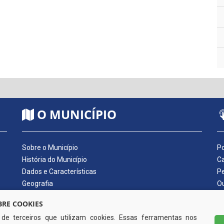
O MUNICÍPIO
Sobre o Município
Po
História do Município
Ca
Dados e Características
Pe
Geografia
Ou
Dados Econômicos
Qu
RE COOKIES
Símbolos do Município
Di
s de terceiros que utilizam cookies. Essas ferramentas nos
Hino do Município
No