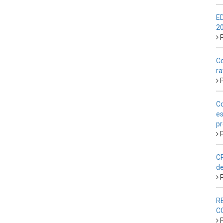
E
2
P
Co
ra
P
Co
es
pr
P
CP
de
P
R
C
P