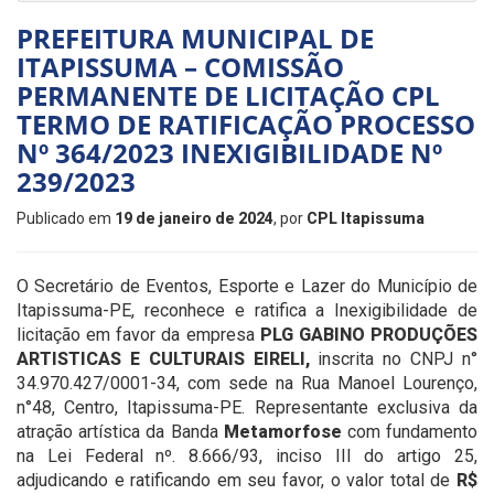
PREFEITURA MUNICIPAL DE
ITAPISSUMA – COMISSÃO
PERMANENTE DE LICITAÇÃO CPL
TERMO DE RATIFICAÇÃO PROCESSO
Nº 364/2023 INEXIGIBILIDADE Nº
239/2023
Publicado em
19 de janeiro de 2024
, por
CPL Itapissuma
O Secretário de Eventos, Esporte e Lazer do Município de
Itapissuma-PE, reconhece e ratifica a Inexigibilidade de
licitação em favor da empresa
PLG GABINO PRODUÇÕES
ARTISTICAS E CULTURAIS EIRELI,
inscrita no CNPJ n°
34.970.427/0001-34, com sede na Rua Manoel Lourenço,
n°48, Centro, Itapissuma-PE. Representante exclusiva da
atração artística da Banda
Metamorfose
com fundamento
na Lei Federal nº. 8.666/93, inciso III do artigo 25,
adjudicando e ratificando em seu favor, o valor total de
R$