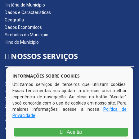
História do Município
Dados e Características
Geografia
Dados Econômicos
Símbolos do Município
Hino do Município
NOSSOS SERVIÇOS
INFORMAÇÕES SOBRE COOKIES
Portal da Transparência
Carta de Serviços ao Usuário
Utilizamos serviços de terceiros que utilizam cookies.
Essas ferramentas nos ajudam a oferecer uma melhor
Pedido de Acesso à Informação (e-SIC)
experiência de navegação. Ao clicar no botão “Aceitar”
Ouvidoria Municipal
você concorda com o uso de cookies em nosso site. Para
Quadro de Avisos
maiores informações, acesse a nossa
Política de
Diário Oficial da AMUPE
Privacidade
.
Nota Fiscal Eletrônica
Validador Nota Fiscal
Aceitar