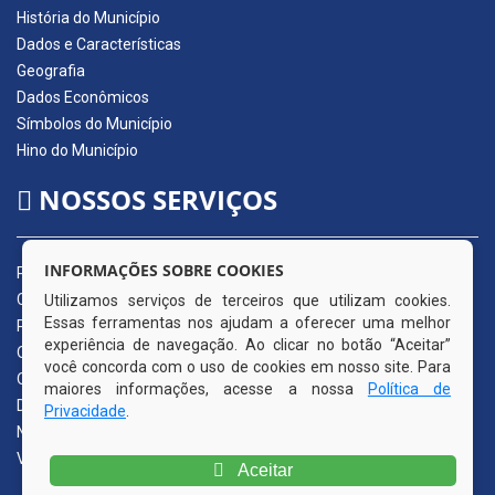
História do Município
Dados e Características
Geografia
Dados Econômicos
Símbolos do Município
Hino do Município
NOSSOS SERVIÇOS
INFORMAÇÕES SOBRE COOKIES
Portal da Transparência
Carta de Serviços ao Usuário
Utilizamos serviços de terceiros que utilizam cookies.
Essas ferramentas nos ajudam a oferecer uma melhor
Pedido de Acesso à Informação (e-SIC)
experiência de navegação. Ao clicar no botão “Aceitar”
Ouvidoria Municipal
você concorda com o uso de cookies em nosso site. Para
Quadro de Avisos
maiores informações, acesse a nossa
Política de
Diário Oficial da AMUPE
Privacidade
.
Nota Fiscal Eletrônica
Validador Nota Fiscal
Aceitar