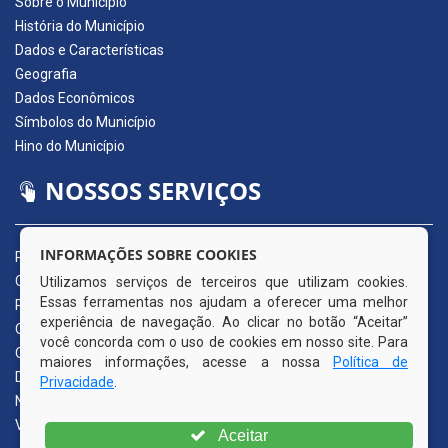
Sobre o Município
História do Município
Dados e Características
Geografia
Dados Econômicos
Símbolos do Município
Hino do Município
NOSSOS SERVIÇOS
INFORMAÇÕES SOBRE COOKIES
Portal da Transparência
Carta de Serviços ao Usuário
Utilizamos serviços de terceiros que utilizam cookies.
Essas ferramentas nos ajudam a oferecer uma melhor
Pedido de Acesso à Informação (e-SIC)
experiência de navegação. Ao clicar no botão “Aceitar”
Ouvidoria Municipal
você concorda com o uso de cookies em nosso site. Para
Quadro de Avisos
maiores informações, acesse a nossa
Política de
Diário Oficial da AMUPE
Privacidade
.
Nota Fiscal Eletrônica
Validador Nota Fiscal
Aceitar