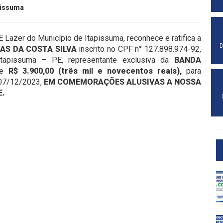
pissuma
E Lazer do Município de Itapissuma, reconhece e ratifica a
D
AS DA COSTA SILVA
inscrito no CPF n° 127.898.974-92,
Itapissuma – PE, representante exclusiva da
BANDA
 de
R$
3.900,00 (três mil e novecentos reais),
para
 07/12/2023,
EM COMEMORAÇÕES ALUSIVAS A NOSSA
E.