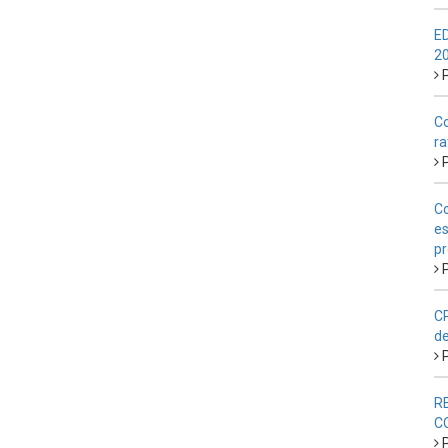
E
2
P
Co
ra
P
Co
es
pr
P
CP
de
P
R
C
P