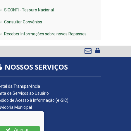
SICONFI - Tesouro Nacional
Consultar Convênios
Receber Informações sobre novos Repasses
NOSSOS SERVIÇOS
rtal da Transparência
rta de Serviços ao Usuário
dido de Acesso à Informação (e-SIC)
vidoria Municipal
adro de Avisos
ário Oficial da AMUPE
ta Fiscal Eletrônica
Aceitar