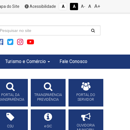
A+
A
pa do Site
Acessibilidade
A
A
A-
Turismo e Comércio
Fale Conosco
PORTAL DA
TRANSPARÊNCIA
PORTAL DO
RANSPARÊNCIA
PREVIDÊNCIA
SERVIDOR
OUVIDORIA
CSU
e-SIC