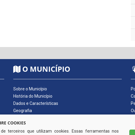
O MUNICÍPIO
Sobre o Município
Po
História do Município
Ca
Dados e Características
Pe
Geografia
Ou
Dados Econômicos
Qu
RE COOKIES
Símbolos do Município
Di
s de terceiros que utilizam cookies. Essas ferramentas nos
Hino do Município
No