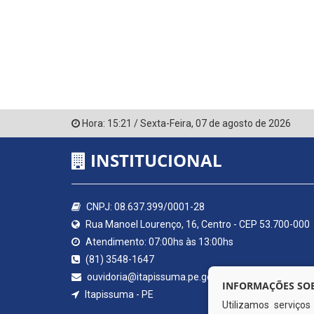
Hora:
15:21
/
Sexta-Feira
,
07 de agosto de 2026
INSTITUCIONAL
CNPJ: 08.637.399/0001-28
Rua Manoel Lourenço, 16, Centro - CEP 53.700-000
Atendimento: 07:00hs às 13:00hs
(81) 3548-1647
ouvidoria@itapissuma.pe.gov.br
INFORMAÇÕES SOB
Itapissuma - PE
Utilizamos serviço