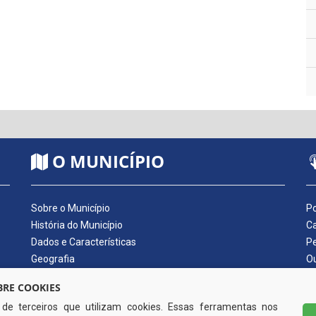
O MUNICÍPIO
Sobre o Município
Po
História do Município
Ca
Dados e Características
Pe
Geografia
Ou
Dados Econômicos
Qu
RE COOKIES
Símbolos do Município
Di
s de terceiros que utilizam cookies. Essas ferramentas nos
Hino do Município
No