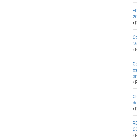
E
2
P
Co
ra
P
Co
es
pr
P
CP
de
P
R
C
P