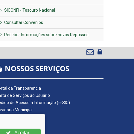
SICONFI - Tesouro Nacional
Consultar Convênios
Receber Informações sobre novos Repasses
NOSSOS SERVIÇOS
rtal da Transparência
rta de Serviços ao Usuário
dido de Acesso à Informação (e-SIC)
vidoria Municipal
adro de Avisos
ário Oficial da AMUPE
ta Fiscal Eletrônica
Aceitar