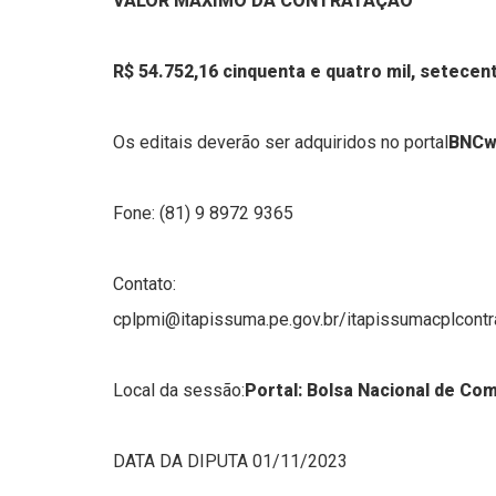
VALOR MÁXIMO DA CONTRATAÇÃO
R$ 54.752,16 cinquenta e quatro mil, setecen
Os editais deverão ser adquiridos no portal
BNCw
Fone: (81) 9 8972 9365
Contato:
cplpmi@itapissuma.pe.gov.br/itapissumacplcont
Local da sessão:
Portal: Bolsa Nacional de Co
DATA DA DIPUTA 01/11/2023