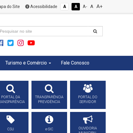
A+
A
pa do Site
Acessibilidade
A
A
A-
Turismo e Comércio
Fale Conosco
PORTAL DA
TRANSPARÊNCIA
PORTAL DO
RANSPARÊNCIA
PREVIDÊNCIA
SERVIDOR
OUVIDORIA
CSU
e-SIC