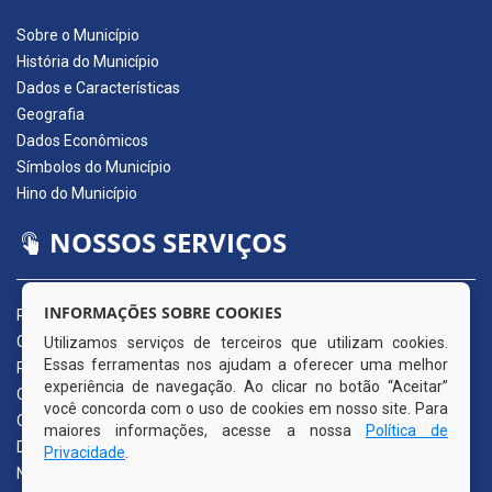
Sobre o Município
História do Município
Dados e Características
Geografia
Dados Econômicos
Símbolos do Município
Hino do Município
NOSSOS SERVIÇOS
INFORMAÇÕES SOBRE COOKIES
Portal da Transparência
Carta de Serviços ao Usuário
Utilizamos serviços de terceiros que utilizam cookies.
Essas ferramentas nos ajudam a oferecer uma melhor
Pedido de Acesso à Informação (e-SIC)
experiência de navegação. Ao clicar no botão “Aceitar”
Ouvidoria Municipal
você concorda com o uso de cookies em nosso site. Para
Quadro de Avisos
maiores informações, acesse a nossa
Política de
Diário Oficial da AMUPE
Privacidade
.
Nota Fiscal Eletrônica