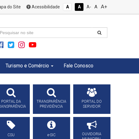
A+
A
pa do Site
Acessibilidade
A
A
A-
Turismo e Comércio
Fale Conosco
PORTAL DA
TRANSPARÊNCIA
PORTAL DO
RANSPARÊNCIA
PREVIDÊNCIA
SERVIDOR
OUVIDORIA
CSU
e-SIC