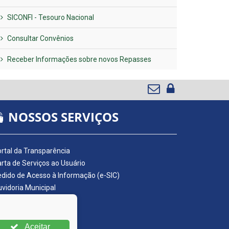
SICONFI - Tesouro Nacional
Consultar Convênios
Receber Informações sobre novos Repasses
NOSSOS SERVIÇOS
rtal da Transparência
rta de Serviços ao Usuário
dido de Acesso à Informação (e-SIC)
vidoria Municipal
adro de Avisos
ário Oficial da AMUPE
ta Fiscal Eletrônica
Aceitar