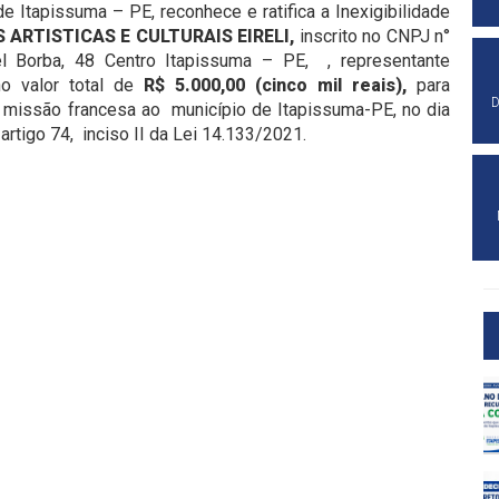
e Itapissuma – PE, reconhece e ratifica a Inexigibilidade
ARTISTICAS E CULTURAIS EIRELI
,
inscrito no CNPJ n°
 Borba, 48 Centro Itapissuma – PE, , representante
no valor total de
R$
5.000,00 (cinco mil reais),
para
D
 missão francesa ao município de Itapissuma-PE, no dia
rtigo 74, inciso II da Lei 14.133/2021.