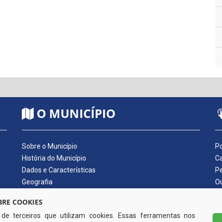
O MUNICÍPIO
Sobre o Município
Po
História do Município
Ca
Dados e Características
Pe
Geografia
Ou
Dados Econômicos
Qu
RE COOKIES
Símbolos do Município
Di
s de terceiros que utilizam cookies. Essas ferramentas nos
Hino do Município
No