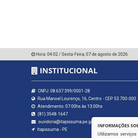
Hora:
04:02
/
Sexta-Feira
,
07 de agosto de 2026
INSTITUCIONAL
CNPJ: 08.637.399/0001-28
Rua Manoel Lourenço, 16, Centro - CEP 53.700-000
Atendimento: 07:00hs às 13:00hs
(81) 3548-1647
ouvidoria@itapissuma.pe.gov.br
INFORMAÇÕES SOB
Itapissuma - PE
Utilizamos serviço