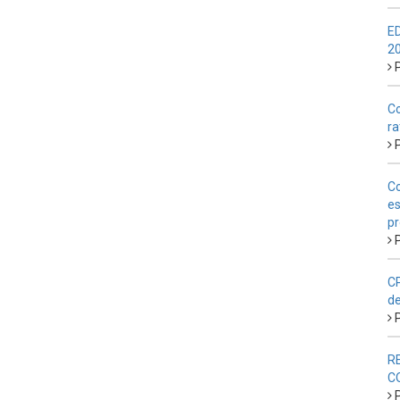
E
2
P
Co
ra
P
Co
es
pr
P
CP
de
P
R
C
P