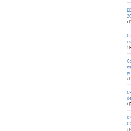
E
2
P
Co
ra
P
Co
es
pr
P
CP
de
P
R
C
P