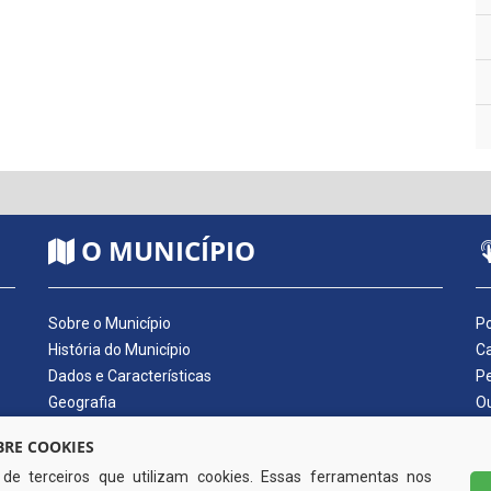
O MUNICÍPIO
Sobre o Município
Po
História do Município
Ca
Dados e Características
Pe
Geografia
Ou
Dados Econômicos
Qu
RE COOKIES
Símbolos do Município
Di
s de terceiros que utilizam cookies. Essas ferramentas nos
Hino do Município
No