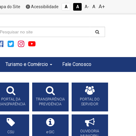
A+
A
pa do Site
Acessibilidade
A
A
A-
Turismo e Comércio
Fale Conosco
PORTAL DA
TRANSPARÊNCIA
PORTAL DO
RANSPARÊNCIA
PREVIDÊNCIA
SERVIDOR
OUVIDORIA
CSU
e-SIC