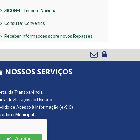
SICONFI - Tesouro Nacional
Consultar Convênios
Receber Informações sobre novos Repasses
NOSSOS SERVIÇOS
rtal da Transparência
rta de Serviços ao Usuário
dido de Acesso à Informação (e-SIC)
vidoria Municipal
adro de Avisos
ário Oficial da AMUPE
ta Fiscal Eletrônica
Aceitar