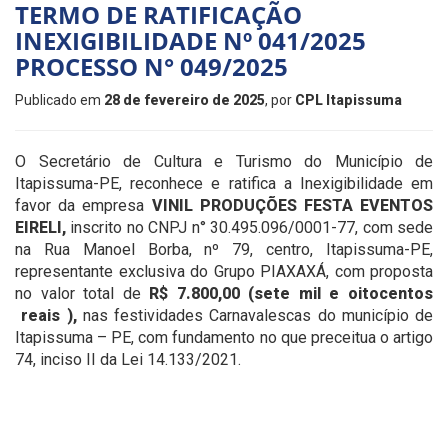
TERMO DE RATIFICAÇÃO
INEXIGIBILIDADE Nº 041/2025
PROCESSO N° 049/2025
Publicado em
28 de fevereiro de 2025
, por
CPL Itapissuma
O Secretário de Cultura e Turismo do Município de
Itapissuma-PE, reconhece e ratifica a Inexigibilidade em
favor da empresa
VINIL PRODUÇÕES FESTA EVENTOS
EIRELI
,
inscrito no CNPJ n° 30.495.096/0001-77, com sede
na Rua Manoel Borba, nº 79, centro, Itapissuma-PE,
representante exclusiva do Grupo PIAXAXÁ, com proposta
no valor total de
R$ 7.800,00 (sete mil e oitocentos
reais )
,
nas festividades Carnavalescas do município de
Itapissuma – PE, com fundamento no que preceitua o artigo
74, inciso II da Lei 14.133/2021.