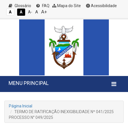
Glossário
FAQ
Mapa do Site
Acessibilidade
A+
A
A
A
A-
MENU PRINCIPAL
Página Inicial
TERMO DE RATIFICAÇÃO INEXIGIBILIDADE Nº 041/2025
PROCESSO N° 049/2025