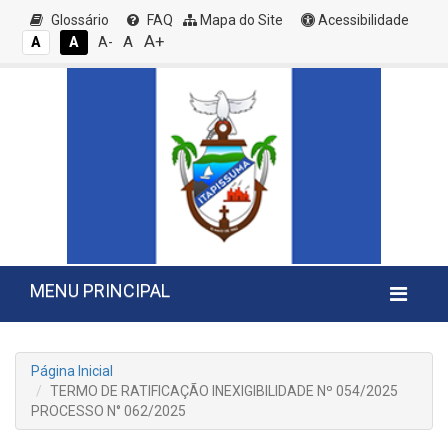
Glossário
FAQ
Mapa do Site
Acessibilidade
A+
A
A
A
A-
MENU PRINCIPAL
Página Inicial
TERMO DE RATIFICAÇÃO INEXIGIBILIDADE Nº 054/2025
PROCESSO N° 062/2025