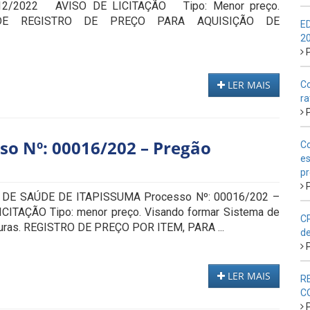
12/2022 AVISO DE LICITAÇÃO Tipo: Menor preço.
DE REGISTRO DE PREÇO PARA AQUISIÇÃO DE
E
2
P
LER MAIS
Co
ra
P
so Nº: 00016/202 – Pregão
Co
es
pr
P
E SAÚDE DE ITAPISSUMA Processo Nº: 00016/202 –
CITAÇÃO Tipo: menor preço. Visando formar Sistema de
CP
uturas. REGISTRO DE PREÇO POR ITEM, PARA ...
de
P
LER MAIS
R
C
P