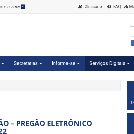
Glossário
FAQ
Ma
 para o rodapé
4
Secretarias
Informe-se
Serviços Digitais
T
ÇÃO – PREGÃO ELETRÔNICO
22