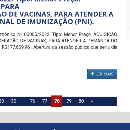
 PARA
O DE VACINAS, PARA ATENDER A
AL DE IMUNIZAÇÃO (PNI).
letrônico Nº 00005/2022. Tipo: Menor Preço. AQUISIÇÃO
GERAÇÃO DE VACINAS, PARA ATENDER A DEMANDA DO
$177.609,96. Abertura da sessão pública que seria dia
LER MAIS
20
30
...
76
77
78
79
80
»