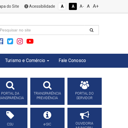
A+
A
pa do Site
Acessibilidade
A
A
A-
Turismo e Comércio
Fale Conosco
PORTAL DA
TRANSPARÊNCIA
PORTAL DO
RANSPARÊNCIA
PREVIDÊNCIA
SERVIDOR
OUVIDORIA
CSU
e-SIC