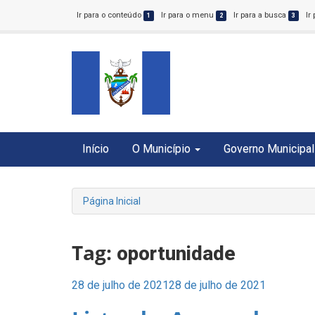
Ir para o conteúdo
Ir para o menu
Ir para a busca
Ir
1
2
3
Início
O Município
Governo Municipal
Página Inicial
Tag:
oportunidade
Posted
28 de julho de 2021
28 de julho de 2021
on