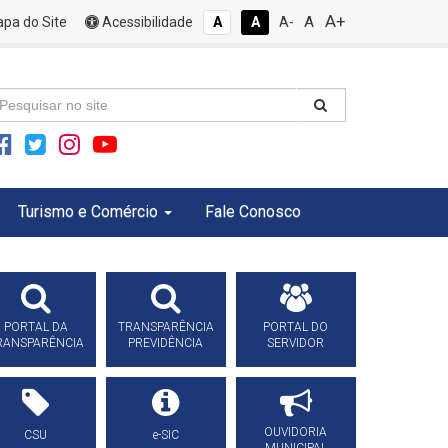
A+
A
pa do Site
Acessibilidade
A
A
A-
Turismo e Comércio
Fale Conosco
PORTAL DA
TRANSPARÊNCIA
PORTAL DO
RANSPARÊNCIA
PREVIDÊNCIA
SERVIDOR
OUVIDORIA
CSU
e-SIC