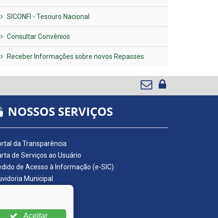
SICONFI - Tesouro Nacional
Consultar Convênios
Receber Informações sobre novos Repasses
NOSSOS SERVIÇOS
rtal da Transparência
rta de Serviços ao Usuário
dido de Acesso à Informação (e-SIC)
vidoria Municipal
adro de Avisos
ário Oficial da AMUPE
ta Fiscal Eletrônica
Aceitar