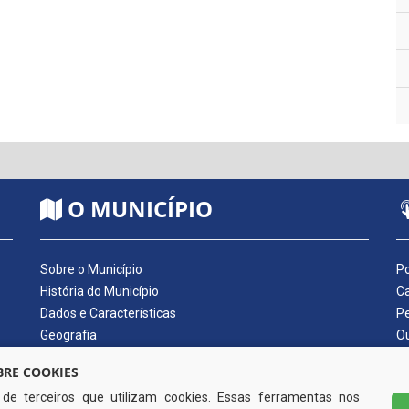
O MUNICÍPIO
Sobre o Município
Po
História do Município
Ca
Dados e Características
Pe
Geografia
Ou
Dados Econômicos
Qu
RE COOKIES
Símbolos do Município
Di
s de terceiros que utilizam cookies. Essas ferramentas nos
Hino do Município
No