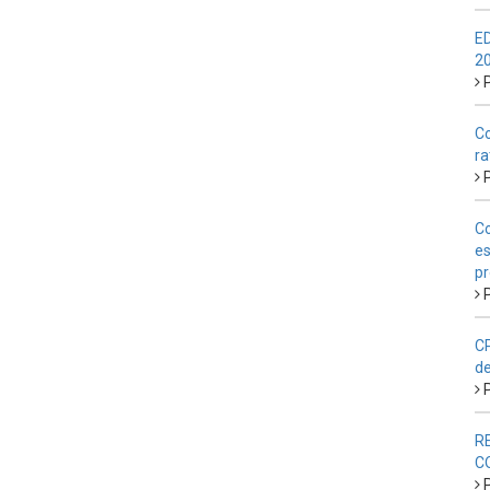
E
2
P
Co
ra
P
Co
es
pr
P
CP
de
P
R
C
P