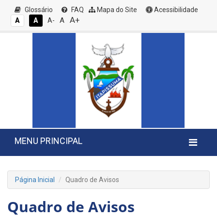
Glossário
FAQ
Mapa do Site
Acessibilidade
A+
A
A
A
A-
MENU PRINCIPAL
Página Inicial
Quadro de Avisos
Quadro de Avisos