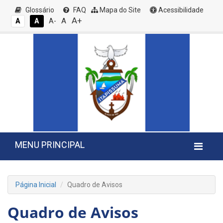
Glossário
FAQ
Mapa do Site
Acessibilidade
A+
A
A
A
A-
MENU PRINCIPAL
Página Inicial
Quadro de Avisos
Quadro de Avisos